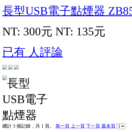
長型USB電子點煙器
ZB8
NT: 300元
NT: 135元
已有 人評論
總計 3 個記錄，共 1 頁。
第一頁
上一頁
下一頁
最末頁