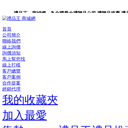
禮品王 商城網 為全國最大禮贈品公司,禮贈品推薦,禮品,
品包裝,禮品卡,企業禮品,禮品小物,高級禮品,禮品網站。
首頁
公司簡介
聯絡我們
線上詢價
詢價須知
馬上幫您找
線上打樣
客戶總覽
客戶案例
合作提案
經銷代理
我的收藏夾
加入最愛