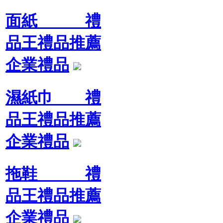
面紙 禮
品王禮品推薦
企業禮品
濕紙巾 禮
品王禮品推薦
企業禮品
拖鞋 禮
品王禮品推薦
企業禮品