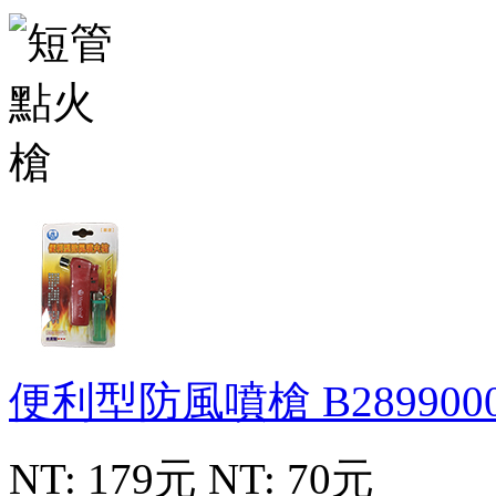
便利型防風噴槍
B289900
NT: 179元
NT: 70元