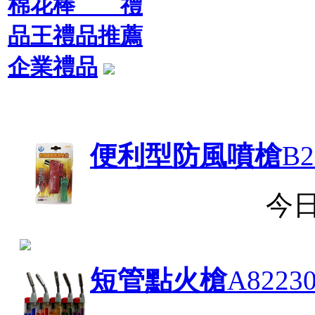
棉花棒 禮
品王禮品推薦
企業禮品
便利型防風噴槍
B2
今
短管點火槍
A8223