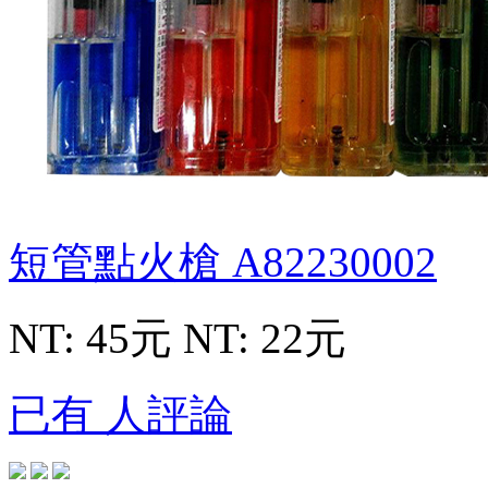
短管點火槍
A82230002
NT: 45元
NT: 22元
已有 人評論