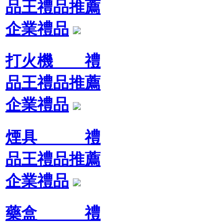
品王禮品推薦
企業禮品
打火機 禮
品王禮品推薦
企業禮品
煙具 禮
品王禮品推薦
企業禮品
藥盒 禮