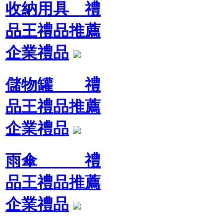
收納用具 禮
品王禮品推薦
企業禮品
儲物罐 禮
品王禮品推薦
企業禮品
雨傘 禮
品王禮品推薦
企業禮品