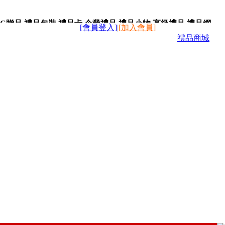
C贈品,禮品包裝,禮品卡,企業禮品,禮品小物,高級禮品,禮品網
[會員登入]
|
[加入會員]
禮品商城