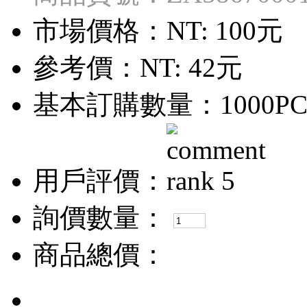
市場價格：
NT: 100元
參考價：
NT: 42元
基本訂購數量：1000PC
用戶評價：
詢價數量：
商品總價：