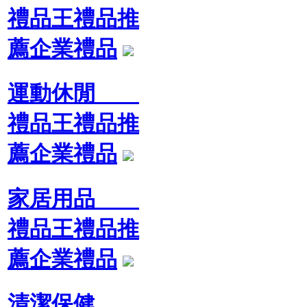
禮品王禮品推
薦企業禮品
運動休閒
禮品王禮品推
薦企業禮品
家居用品
禮品王禮品推
薦企業禮品
清潔保健