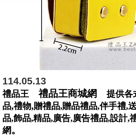
114.05.13
禮品王商城網
禮品王
提供各
,
,
品
禮物
贈禮品
,
贈品禮品
,
伴手禮
,
品
,
飾品
,
精品
,
廣告
,
廣告禮品
,
設計
,
。
網