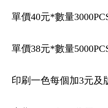
單價40元*數量3000PC
單價38元*數量5000PC
印刷一色每個加3元及版