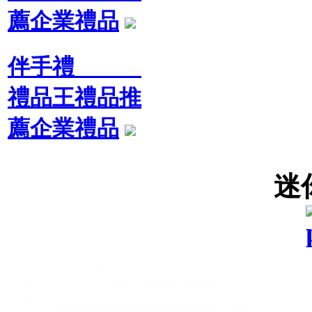
薦企業禮品
伴手禮
禮品王禮品推
薦企業禮品
迷