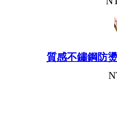
NT
質感不鏽鋼防
N