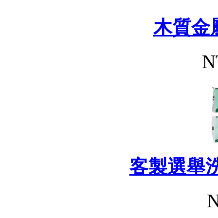
木質金
N
客製選舉
N