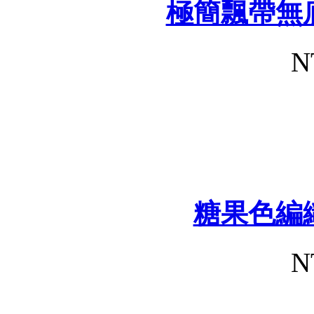
極簡飄帶無
N
糖果色編
N