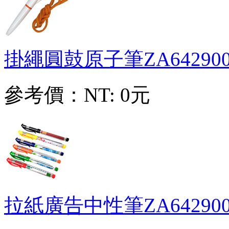
掛繩圓鼓原子筆
ZA64290
參考價：
NT: 0元
拉紙廣告中性筆
ZA64290