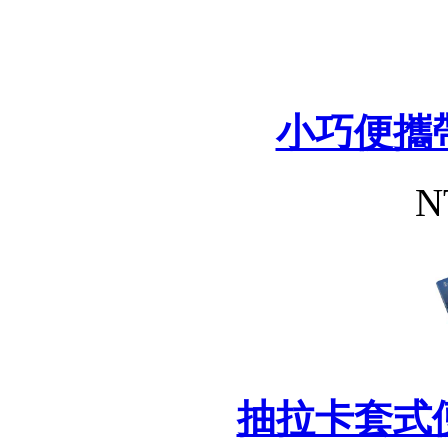
小巧便攜
N
抽拉卡套式