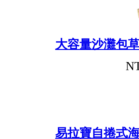
大容量沙灘包
NT
易拉寶自捲式