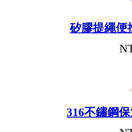
矽膠提繩便
NT
316不鏽鋼